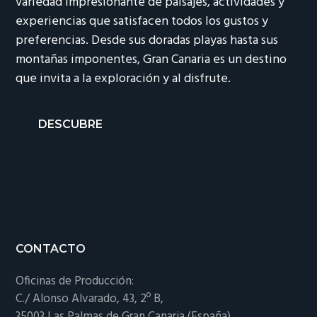
variedad impresionante de paisajes, actividades y
experiencias que satisfacen todos los gustos y
preferencias. Desde sus doradas playas hasta sus
montañas imponentes, Gran Canaria es un destino
que invita a la exploración y al disfrute.
DESCUBRE
Footer
CONTACTO
Oficinas de Producción:
C./ Alonso Alvarado, 43, 2º B,
35003 Las Palmas de Gran Canaria (España)