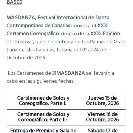
BASES
g
a
MASDANZA, Festival Internacional de Danza
t
Contemporánea de Canarias
convoca el
XXXI
i
Certamen Coreográfico
, dentro de la
XXXI Edición
o
del Festival
,
que se celebrará en Las Palmas de Gran
n
Canaria, Islas Canarias, España del 01 al 24 de
Octubre de 2026.
Los Certámenes de
31MASDANZA
se llevarán a
cabo en las siguientes fechas:
Certámenes de Solos y
Jueves 15 de
Coreográfico. Parte I:
Octubre, 2026
Certámenes de Solos y
Viernes 16 de
Coreográfico. Parte II:
Octubre, 2026
Entrega de Premios y Gala de
Sábado 17 de