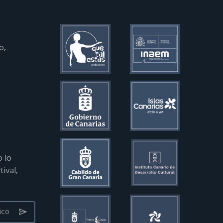
o,
o lo
ival,