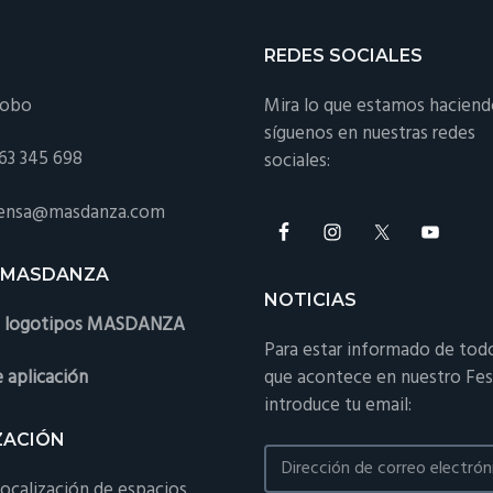
REDES SOCIALES
kobo
Mira lo que estamos haciend
síguenos en nuestras redes
663 345 698
sociales:
prensa@masdanza.com
 MASDANZA
NOTICIAS
s logotipos MASDANZA
Para estar informado de tod
que acontece en nuestro Fest
 aplicación
introduce tu email:
ZACIÓN
ocalización de espacios