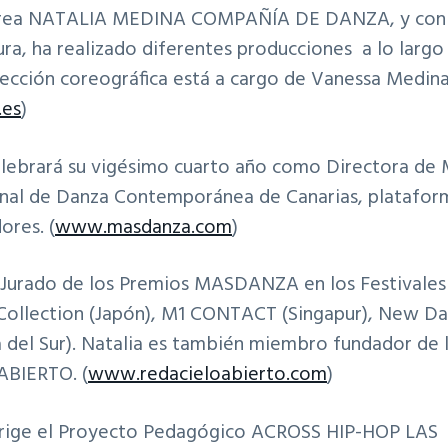
 crea NATALIA MEDINA COMPAÑÍA DE DANZA, y con 
ura, ha realizado diferentes producciones a lo largo
ección coreográfica está a cargo de Vanessa Medina
.es
)
celebrará su vigésimo cuarto año como Directora 
ional de Danza Contemporánea de Canarias, plataform
ores. (
www.masdanza.com
)
 Jurado de los Premios MASDANZA en los Festivales 
llection (Japón), M1 CONTACT (Singapur), New Da
a del Sur). Natalia es también miembro fundador de 
ABIERTO. (
www.redacieloabierto.com
)
 dirige el Proyecto Pedagógico ACROSS HIP-HOP L