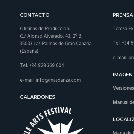
Footer
CONTACTO
PRENSA
Oficinas de Producción:
Teresa E
C./ Alonso Alvarado, 43, 2º B,
Tel: +34 
35003 Las Palmas de Gran Canaria
(España)
e-mail: 
Tel: +34 928 369 004
IMAGEN
e-mail: info@masdanza.com
Versione
GALARDONES
Manual de
LOCALI
Mapa de l