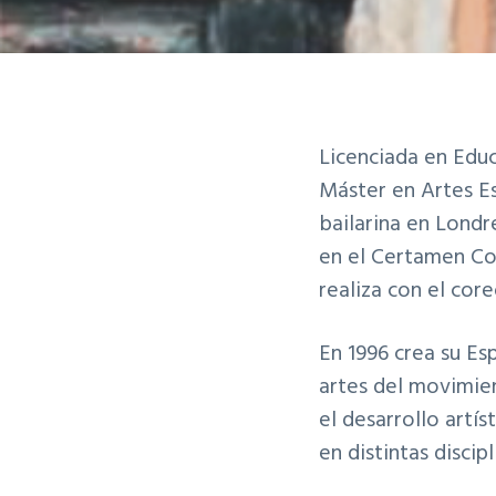
v
n
i
t
g
a
t
Licenciada en Educ
i
Máster en Artes E
o
bailarina en Londr
n
en el Certamen Co
realiza con el cor
En 1996 crea su Es
artes del movimien
el desarrollo artí
en distintas discipl