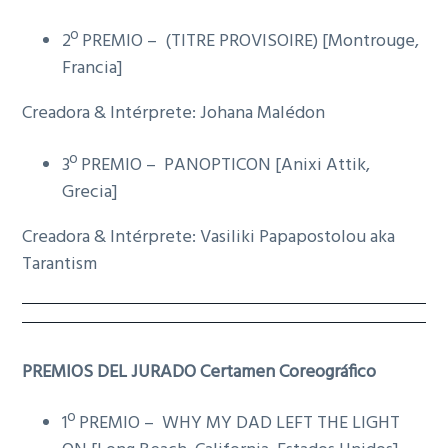
g
2º PREMIO – (TITRE PROVISOIRE) [Montrouge,
a
Francia]
t
i
Creadora & Intérprete: Johana Malédon
o
n
3º PREMIO – PANOPTICON [Anixi Attik,
Grecia]
Creadora & Intérprete: Vasiliki Papapostolou aka
Tarantism
PREMIOS DEL JURADO Certamen Coreográfico
1º PREMIO – WHY MY DAD LEFT THE LIGHT